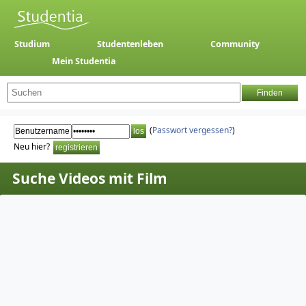
Studium
Studentenleben
Community
Mein Studentia
(
Passwort vergessen?
)
Neu hier?
Suche Videos mit Film