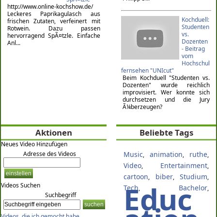
http://www.online-kochshow.de/
Leckeres Paprikagulasch aus
Kochduell:
frischen Zutaten, verfeinert mit
Studenten
Rotwein. Dazu passen
vs.
hervorragend SpÃ¤tzle. Einfache
Dozenten
Anl...
- Beitrag
vom
Hochschul
fernsehen "UNIcut"
Beim Kochduell "Studenten vs.
Dozenten" wurde reichlich
improvisiert. Wer konnte sich
durchsetzen und die Jury
Ã¼berzeugen?
Aktionen
Beliebte Tags
Neues Video Hinzufügen
Adresse des Videos
Music
animation
ruthe
,
,
,
Video
Entertainment
,
,
cartoon
biber
Studium
,
,
,
Educ
Videos Suchen
Tech
Bachelor
,
,
Suchbegriff
Videos, die ich gemocht habe