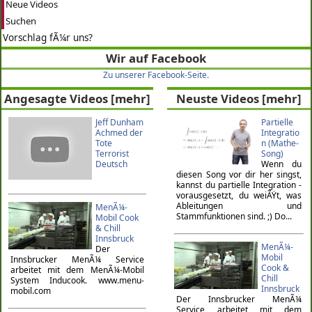
Neue Videos
Suchen
Vorschlag fÃ¼r uns?
Wir auf Facebook
Zu unserer Facebook-Seite.
Angesagte Videos
[mehr]
Neuste Videos
[mehr]
Jeff Dunham
Partielle
Achmed der
Integratio
Tote
n (Mathe-
Terrorist
Song)
Deutsch
Wenn du
diesen Song vor dir her singst,
kannst du partielle Integration -
vorausgesetzt, du weiÃŸt, was
Ableitungen und
MenÃ¼-
Stammfunktionen sind. ;) Do...
Mobil Cook
& Chill
Innsbruck
MenÃ¼-
Der
Mobil
Innsbrucker MenÃ¼ Service
Cook &
arbeitet mit dem MenÃ¼-Mobil
Chill
System Inducook. www.menu-
Innsbruck
mobil.com
Der Innsbrucker MenÃ¼
Service arbeitet mit dem