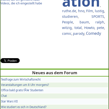
ation
Videos, die ich eingestellt habe
,
ruthe.de
hno
Film
lustig
,
,
,
,
studieren
SPORTS
,
,
People
baum
ralph
,
,
,
witzig
total
Howto
pete
,
,
,
,
Comedy
comic
parody
,
,
Neues
aus dem
Forum
Testfrage zum Wirtschaftsrecht
Veranstaltungen um 8 Uhr morgens?
Office bald gratis fÃ¼r Studenten
Chat
Star Wars VII
Wie studiert es sich in Deutschland?