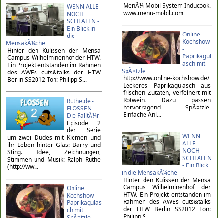
MenÃ¼-Mobil System Inducook.
WENN ALLE
www.menu-mobil.com
NOCH
SCHLAFEN -
Ein Blick in
Online
die
Kochshow
MensakÃ¼che
-
Hinter den Kulissen der Mensa
Paprikagul
Campus Wilhelminenhof der HTW.
asch mit
Ein Projekt entstanden im Rahmen
SpÃ¤tzle
des AWEs cuts&talks der HTW
http://www.online-kochshow.de/
Berlin SS2012 Ton: Philipp S...
Leckeres Paprikagulasch aus
frischen Zutaten, verfeinert mit
Rotwein. Dazu passen
Ruthe.de -
hervorragend SpÃ¤tzle.
FLOSSEN -
Einfache Anl...
Die FalltÃ¼r
Episode 2
der Serie
WENN
um zwei Dudes mit Kiemen und
ALLE
ihr Leben hinter Glas: Barry und
NOCH
Sting. Idee, Zeichnungen,
SCHLAFEN
Stimmen und Musik: Ralph Ruthe
- Ein Blick
(http://ww...
in die MensakÃ¼che
Hinter den Kulissen der Mensa
Campus Wilhelminenhof der
Online
HTW. Ein Projekt entstanden im
Kochshow -
Rahmen des AWEs cuts&talks
Paprikagulas
der HTW Berlin SS2012 Ton:
ch mit
Philipp S...
SpÃ¤tzle