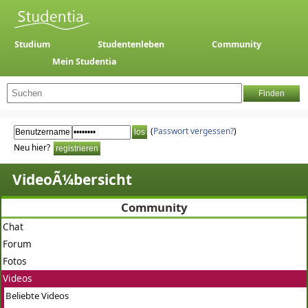
Studium
Studentenleben
Community
Mein Studentia
(
Passwort vergessen?
)
Neu hier?
VideoÃ¼bersicht
Community
Chat
Forum
Fotos
Videos
Beliebte Videos