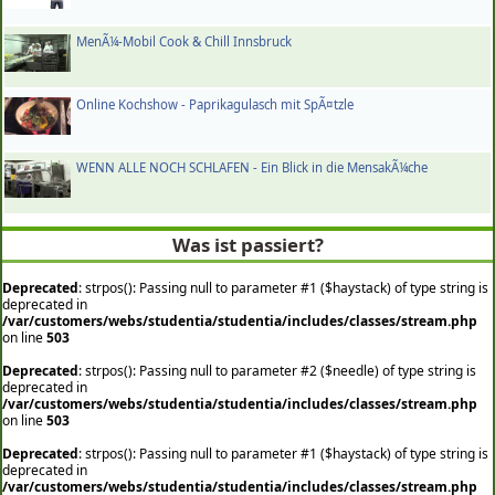
MenÃ¼-Mobil Cook & Chill Innsbruck
Online Kochshow - Paprikagulasch mit SpÃ¤tzle
WENN ALLE NOCH SCHLAFEN - Ein Blick in die MensakÃ¼che
Was ist passiert?
Deprecated
: strpos(): Passing null to parameter #1 ($haystack) of type string is
deprecated in
/var/customers/webs/studentia/studentia/includes/classes/stream.php
on line
503
Deprecated
: strpos(): Passing null to parameter #2 ($needle) of type string is
deprecated in
/var/customers/webs/studentia/studentia/includes/classes/stream.php
on line
503
Deprecated
: strpos(): Passing null to parameter #1 ($haystack) of type string is
deprecated in
/var/customers/webs/studentia/studentia/includes/classes/stream.php