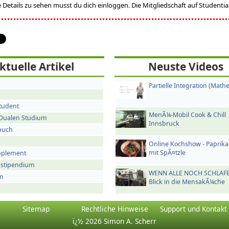
Details zu sehen musst du dich einloggen. Die Mitgliedschaft auf Studentia is
ktuelle Artikel
Neuste Videos
Partielle Integration (Math
Student
MenÃ¼-Mobil Cook & Chill
Dualen Studium
Innsbruck
buch
Online Kochshow - Paprik
mit SpÃ¤tzle
pplement
dstipendium
WENN ALLE NOCH SCHLAFEN
um
Blick in die MensakÃ¼che
Sitemap
Rechtliche Hinweise
Support und Kontakt
ï¿½ 2026 Simon A. Scherr