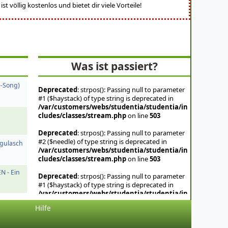
t völlig kostenlos und bietet dir viele Vorteile!
Was ist passiert?
e-Song)
Deprecated
: strpos(): Passing null to parameter
#1 ($haystack) of type string is deprecated in
/var/customers/webs/studentia/studentia/in
cludes/classes/stream.php
on line
503
Deprecated
: strpos(): Passing null to parameter
#2 ($needle) of type string is deprecated in
agulasch
/var/customers/webs/studentia/studentia/in
cludes/classes/stream.php
on line
503
 - Ein
Deprecated
: strpos(): Passing null to parameter
#1 ($haystack) of type string is deprecated in
/var/customers/webs/studentia/studentia/in
cludes/classes/stream.php
on line
503
Hilfe
Deprecated
: strpos(): Passing null to parameter