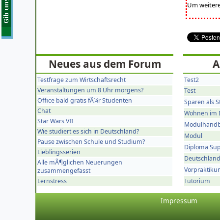
Um weitere 
Neues
aus dem
Forum
A
Testfrage zum Wirtschaftsrecht
Test2
Veranstaltungen um 8 Uhr morgens?
Test
Office bald gratis fÃ¼r Studenten
Sparen als 
Chat
Wohnen im 
Star Wars VII
Modulhand
Wie studiert es sich in Deutschland?
Modul
Pause zwischen Schule und Studium?
Diploma Su
Lieblingsserien
Deutschlan
Alle mÃ¶glichen Neuerungen
Vorpraktik
zusammengefasst
Lernstress
Tutorium
Impressum